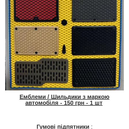
Емблеми / Шильдики з маркою
автомобіля
- 150 грн - 1 шт
Гумові підпятники
: