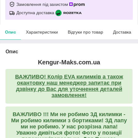
Замовлення під захистом
Доступна доставка
Опис
Характеристики
Відгуки про товар
Доставка
Опис
Kengur-Maks.com.ua
ВАЖЛИВО! Колір EVA килимків а також
окантовку наш менеджер запитає при
дзвінку до Вас для уточнення деталей
замовлення!
ВАЖЛИВО !!! Ми не робимо 3Д килимки -
Ми робимо килимки з бортиками! ЗД лапу
ми не робимо. У нас розрізна лапа!
Уважно дивіться фото! Фото у позиції