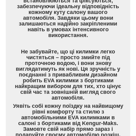
встановлюються та фіксуються,
забезпечуючи ідеальну відповідність
кожному куту салону вашого
автомобіля. Завдяки цьому вони
залишаються надійно закріпленими
навіть в умовах інтенсивного
використання.
Не забувайте, що ці килимки легко
чистяться – просто змийте під
проточною водою, і вони знову
виглядатимуть як нові. Ця зручність у
поєднанні з привабливим дизайном
робить EVA килимки з бортиками
найкращим вибором для тих, хто цінує
свій час та зовнішній вигляд свого
автомобіля.
Уявіть собі кожну поїздку на найвищому
рівні комфорту та стилю з
автомобільними EVA килимками в
салоні з бортиками від Kengur-Maks.
Замовте свій набір прямо зараз і
подаруйте своєму автомобілю розкіш,