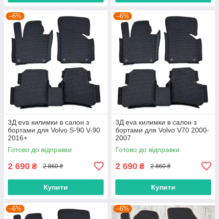
–6%
–6%
3Д eva килимки в салон з
3Д eva килимки в салон з
бортами для Volvo S-90 V-90
бортами для Volvo V70 2000-
2016+
2007
Готово до відправки
Готово до відправки
2 690
2 690
₴
₴
2 860 ₴
2 860 ₴
Купити
Купити
–6%
–6%