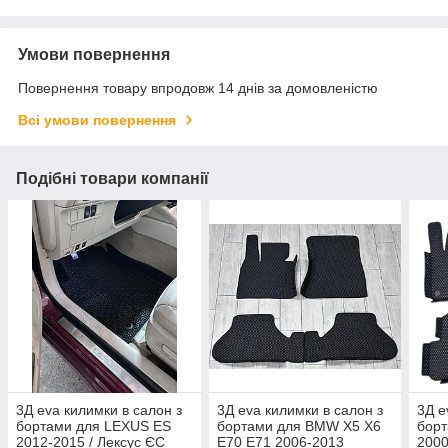
Умови повернення
Повернення товару впродовж 14 днів за домовленістю
Всі умови повернення
Подібні товари компанії
3Д eva килимки в салон з
3Д eva килимки в салон з
3Д e
бортами для LEXUS ES
бортами для BMW X5 X6
борт
2012-2015 / Лексус ЄС
E70 E71 2006-2013
2000