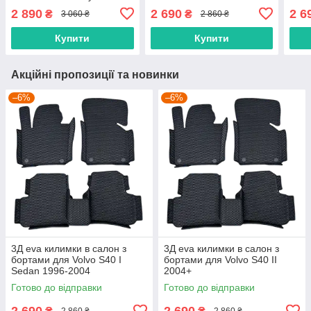
2 890
2 690
2 6
₴
₴
3 060 ₴
2 860 ₴
Купити
Купити
Акційні пропозиції та новинки
–6%
–6%
3Д eva килимки в салон з
3Д eva килимки в салон з
бортами для Volvo S40 I
бортами для Volvo S40 II
Sedan 1996-2004
2004+
Готово до відправки
Готово до відправки
2 690
2 690