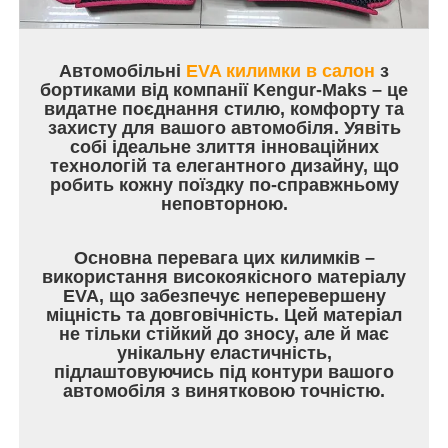
Автомобільні
EVA килимки в салон
з
бортиками від компанії Kengur-Maks – це
видатне поєднання стилю, комфорту та
захисту для вашого автомобіля. Уявіть
собі ідеальне злиття інноваційних
технологій та елегантного дизайну, що
робить кожну поїздку по-справжньому
неповторною.
Основна перевага цих килимків –
використання високоякісного матеріалу
EVA, що забезпечує неперевершену
міцність та довговічність. Цей матеріал
не тільки стійкий до зносу, але й має
унікальну еластичність,
підлаштовуючись під контури вашого
автомобіля з винятковою точністю.