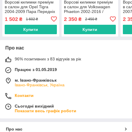
Ворсові килимки преміум
Ворсові килимки преміум
Ворс
в салон для Opel Tigra
в салон для Volkswagen
в са
2004-2009 Пара Передніх
Phaeton 2002-2016 /
2007
/ Опель Тігра килимки
Фольксваген Фаєтон
1 502
2 350
2 3
₴
₴
1 602 ₴
2 450 ₴
килимки
Купити
Купити
Про нас
96% позитивних з 83 відгуків за рік
Працює з 01.05.2019
м. Івано-Франківськ
Івано-Франківськ, Україна
Контакти
Сьогодні вихідний
Показати весь графік роботи
Про нас