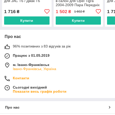
для JAC T6 / Джак Т6
в салон для Opel Tigra
для 
2004-2009 Пара Передніх
/ Опель Тігра килимки
1 716
1 502
1 7
₴
₴
1 602 ₴
Купити
Купити
Про нас
96% позитивних з 83 відгуків за рік
Працює з 01.05.2019
м. Івано-Франківськ
Івано-Франківськ, Україна
Контакти
Сьогодні вихідний
Показати весь графік роботи
Про нас