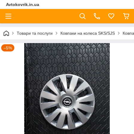
Avtokovrik.in.ua
Товари та послуги
Ковпаки на колеса SKS/SJS
Ковпа
–5%