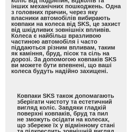
коліс від подряпин, відколів та
інших механічних пошкоджень. Одна
з головних причин, через яку
власники автомобілів вибирають
ковпаки на колеса від SKS, це захист
від шкідливих зовнішніх впливів.
Колеса є найбільш вразливою
частиною автомобіля і часто
піддаються різним впливам, таким
як каміння, бруд, пісок та сіль на
дорозі. За допомогою ковпаків SKS
ви можете бути впевнені, що ваші
колеса будуть надійно захищені.
Ковпаки SKS також допомагають
зберігати чистоту та естетичний
вигляд коліс. Завдяки гладкій
поверхні ковпаків, бруд та пил
не зможуть осідати на колесах,
що збереже їх у відмінному стані
та підкреслить зовнішній вигляд