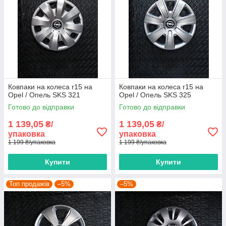
Ковпаки на колеса r15 на
Ковпаки на колеса r15 на
Opel / Опель SKS 321
Opel / Опель SKS 325
Готово до відправки
Готово до відправки
1 139,05
1 139,05
₴/
₴/
упаковка
упаковка
1 199 ₴/упаковка
1 199 ₴/упаковка
Купити
Купити
Топ продажів
–5%
–5%