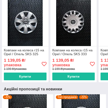
Ковпаки на колеса r15 на
Ковпаки на колеса r15 на
Ковп
Opel / Опель SKS 325
Opel / Опель SKS 333
Opel
1 139,05
1 139,05
1 1
₴/
₴/
упаковка
упаковка
упа
1 199 ₴/упаковка
1 199 ₴/упаковка
1 199
Купити
Купити
Акційні пропозиції та новинки
–5%
Топ продажів
–5%